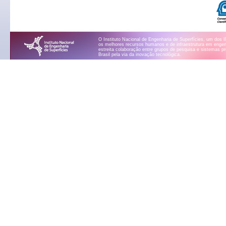
O Instituto Nacional de Engenharia de Superfícies, um dos 
os melhores recursos humanos e de infraestrutura em engenh
estreita colaboração entre grupos de pesquisa e sistemas p
Brasil pela via da inovação tecnológica.